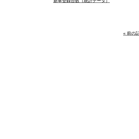
新車登録台数（統計データ）
« 前の