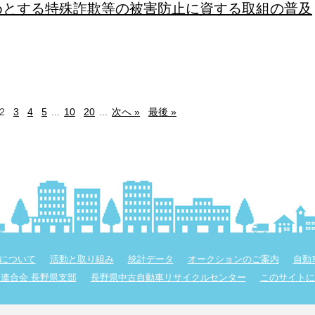
めとする特殊詐欺等の被害防止に資する取組の普及
2
3
4
5
...
10
20
...
次へ »
最後 »
について
活動と取り組み
統計データ
オークションのご案内
自動
連合会 長野県支部
長野県中古自動車リサイクルセンター
このサイトに