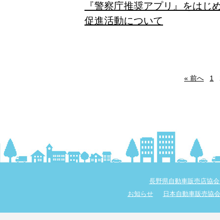
『警察庁推奨アプリ』をはじ
促進活動について
« 前へ
1
長野県自動車販売店協会
お知らせ
日本自動車販売協会