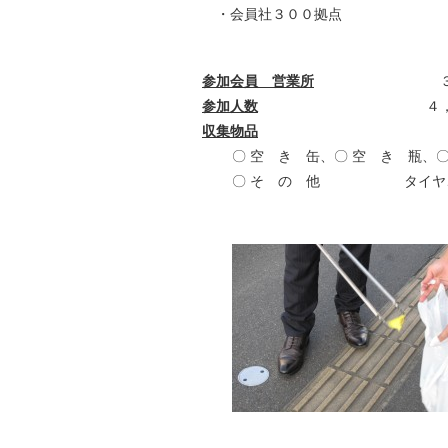
・会員社３００拠点
参加会員 営業所
３００
参加人数
４，０７
収集物品
〇 空 き 缶、〇 空 き 瓶、
〇 そ の 他 タイヤ、携