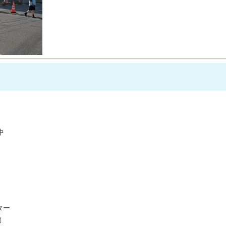
中
ター
部