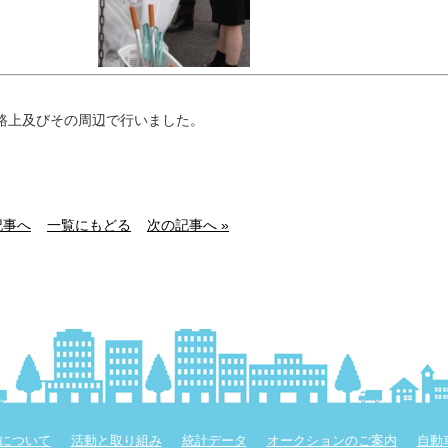
路上及びその周辺で行いました。
記事へ
一覧にもどる
次の記事へ »
について
活動と取り組み
統計データ
オークションのご案内
自動