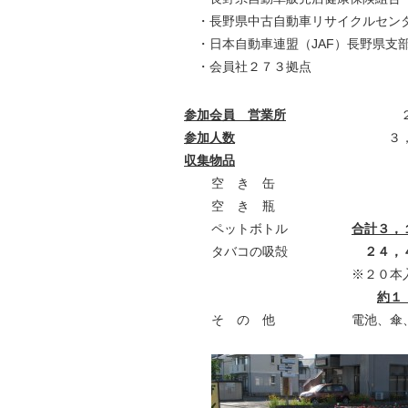
・長野県中古自動車リサイクルセン
・日本自動車連盟（JAF）長野県支
・会員社２７３拠点
参加会員 営業所
２７３
参加人数
３，８１
収集物品
空 き 缶
空 き 瓶
ペットボトル
合計３，
タバコの吸殻
２４，
※２０本入に換
約１
そ の 他 電池、傘、