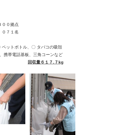
拠点
１名
〇 ペットボトル、〇 タバコの吸殻
帯電話基板、三角コーンなど
回収量６１７.７kg