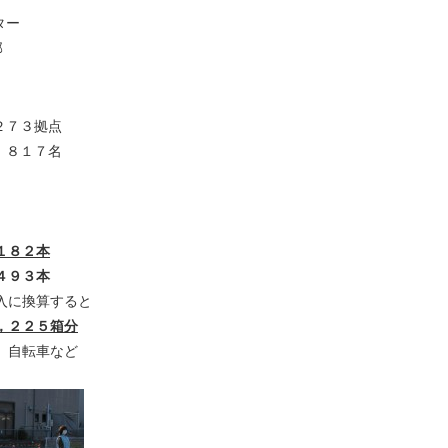
ター
部
拠点
７名
１８２本
４９３本
算すると
，２２５箱分
自転車など