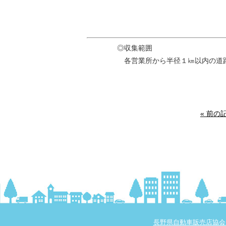
◎収集範囲
各営業所から半径１㎞以内の道
« 前の
長野県自動車販売店協会