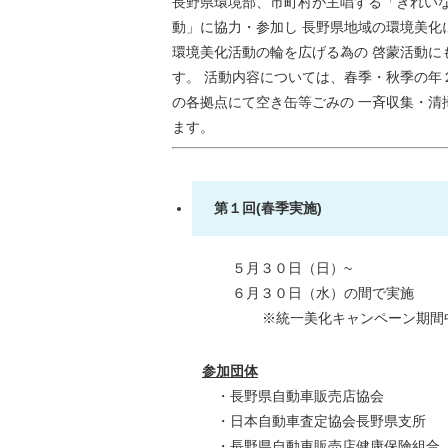
長野県環境部、市町村が主唱する「きれい
動」に協力・参加し 長野県地域の環境美化
環境美化活動の輪を広げる為の 啓蒙活動に
す。 活動内容については、春季・秋季の年
の各拠点にて空き缶等ごみの 一斉収集・清
ます。
第１回(春季実施)
５月３０日（日）~
６月３０日（水）の間で実施
※統一美化キャンペーン期間
参加団体
・長野県自動車販売店協会
・日本自動車査定協会長野県支所
・長野県自動車販売店健康保険組合