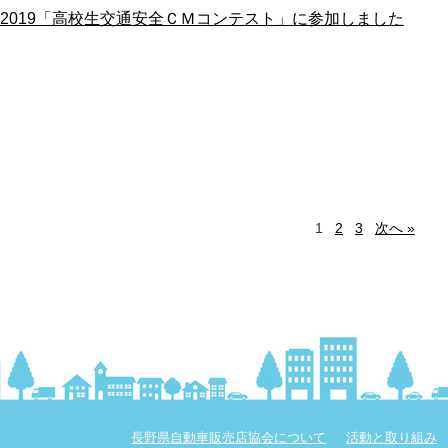
2019「高校生交通安全ＣＭコンテスト」に参加しました
1
2
3
次へ »
長野県自動車販売店協会について
活動と取り組み