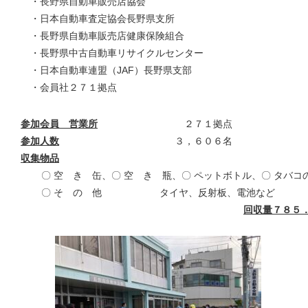
・長野県自動車販売店協会
・日本自動車査定協会長野県支所
・長野県自動車販売店健康保険組合
・長野県中古自動車リサイクルセンター
・日本自動車連盟（JAF）長野県支部
・会員社２７１拠点
参加会員 営業所
２７１拠点
参加人数
３，６０６名
収集物品
〇 空 き 缶、〇 空 き 瓶、〇 ペットボトル、〇 タバコ
〇 そ の 他 タイヤ、反射板、電池など
回収量７８５．