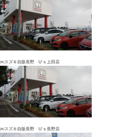
㈱スズキ自販長野 U’ｓ上田店
㈱スズキ自販長野 U’ｓ長野店