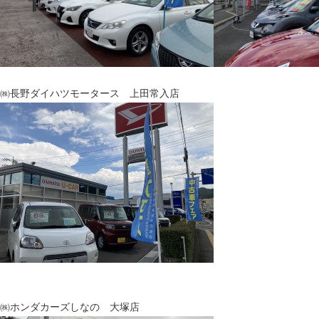
㈱長野ダイハツモータース 上田常入店
㈱ホンダカーズしなの 大塚店