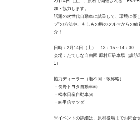
2月14日（土）、原村で開催される「EV/P
加・協力します。
話題の次世代自動車に試乗して、環境に優し
ブ”の方法や、もしもの時のクルマからの給
介！
日時：2月14日（土） 13：15～14：30
会場：たてしな自由園 原村店駐車場（諏訪郡原
1）
協力ディーラー（順不同・敬称略）
・長野トヨタ自動車㈱
・松本日産自動車㈱
・㈱甲信マツダ
※イベントの詳細は、原村役場までお問合