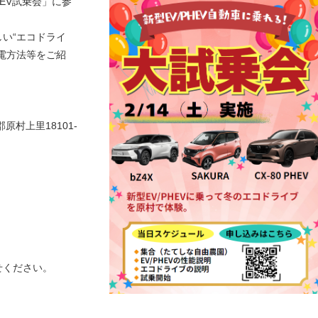
HEV試乗会」に参
い“エコドライ
電方法等をご紹
村上里18101-
せください。