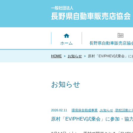
ホーム
長野県自動車販売店協
HOME
お知らせ
原村「EV/PHEV試乗会」
お知らせ
,
,
2026.02.11
環境保全助成事業
お知らせ
防犯活動と
原村「EV/PHEV試乗会」に参加・協