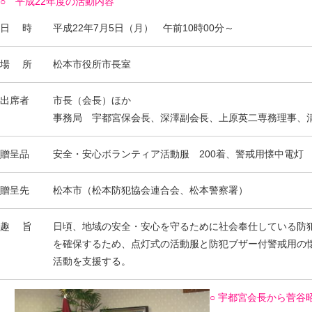
○ 平成22年度の活動内容
日 時
平成22年7月5日（月） 午前10時00分～
場 所
松本市役所市長室
出席者
市長（会長）ほか
事務局 宇都宮保会長、深澤副会長、上原英二専務理事、
贈呈品
安全・安心ボランティア活動服 200着、警戒用懐中電灯 
贈呈先
松本市（松本防犯協会連合会、松本警察署）
趣 旨
日頃、地域の安全・安心を守るために社会奉仕している防
を確保するため、点灯式の活動服と防犯ブザー付警戒用の
活動を支援する。
○ 宇都宮会長から菅谷