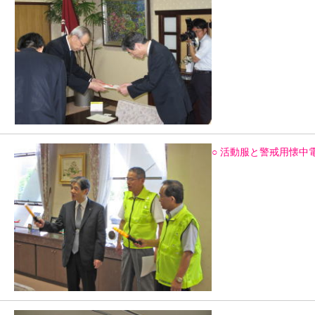
○ 活動服と警戒用懐