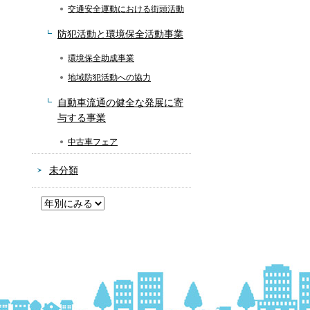
交通安全運動における街頭活動
防犯活動と環境保全活動事業
環境保全助成事業
地域防犯活動への協力
自動車流通の健全な発展に寄
与する事業
中古車フェア
未分類