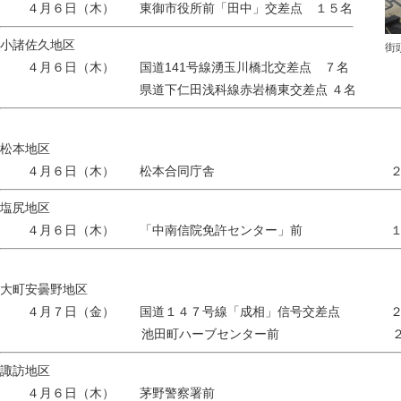
４月６日（木） 東御市役所前「田中」交差点 １５名
小諸佐久地区
街
４月６日（木） 国道141号線湧玉川橋北交差点 ７名
県道下仁田浅科線赤岩橋東交差点 ４名
松本地区
４月６日（木） 松本合同庁舎 ２
塩尻地区
４月６日（木） 「中南信院免許センター」前 １
大町安曇野地区
４月７日（金） 国道１４７号線「成相」信号交差点 ２
池田町ハーブセンター前 ２
諏訪地区
４月６日（木） 茅野警察署前 