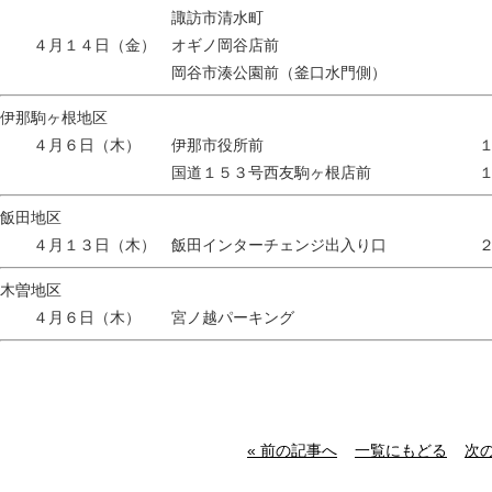
諏訪市清水町 ２
４月１４日（金） オギノ岡谷店前 
岡谷市湊公園前（釜口水門側） 
伊那駒ヶ根地区
４月６日（木） 伊那市役所前 １
国道１５３号西友駒ヶ根店前 １
飯田地区
４月１３日（木） 飯田インターチェンジ出入り口 ２
木曽地区
４月６日（木） 宮ノ越パーキング 
« 前の記事へ
一覧にもどる
次の