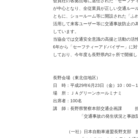
会員社の各拠点毎に選任された「セーフテ
が中心となり、全従業員が正しい交通ルー
ともに、ショールーム等に開設された「ふ
活用して来客ユーザー等に交通事故防止の
しています。
当協会では交通安全意識の高揚と活動の活
6年から「セーフティーアドバイザー」に対
しており、今年度も長野県内2ヶ所で開催し
長野会場（東北信地区）
日 時：平成29年6月23日（金）10：00～1
場 所：ＪＡグリーンホールミナミ
出席者：100名
講 師：長野県警察本部交通企画課 
「交通事故の発生状況と事故防
（一社）日本自動車連盟長野支部 