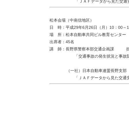
「ＪＡＦデータから見た交通
松本会場（中南信地区）
日 時：平成29年6月26日（月）10：00～1
場 所：松本自動車共同ビル教育センター
出席者：45名
講 師：長野県警察本部交通企画課 
「交通事故の発生状況と事故防
（一社）日本自動車連盟長野支部
「ＪＡＦデータから見た交通安