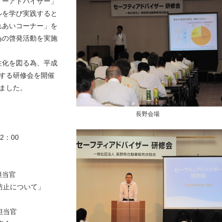
ィーアドバイザー」
ルを学び実践すると
れあいコーナー」を
為の啓発活動を実施
性化を図る為、平成
する研修会を開催
ました。
長野会場
2：00
担当官
止について」
担当官