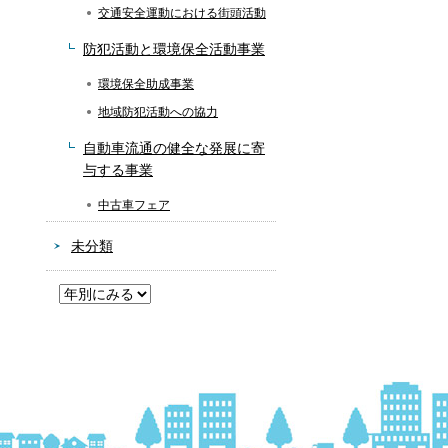
交通安全運動における街頭活動
防犯活動と環境保全活動事業
環境保全助成事業
地域防犯活動への協力
自動車流通の健全な発展に寄
与する事業
中古車フェア
未分類